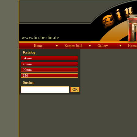
www.tin-berlin.de
Home
Kommt bald
Gallery
Konta
Katalog
54mm
75mm
90mm
250
Suchen