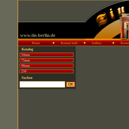
www.tin-berlin.de
Home
Kommt bald
Gallery
Konta
Katalog
54mm
75mm
90mm
250
Suchen