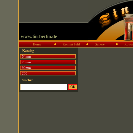
www.tin-berlin.de
Home
Kommt bald
Gallery
Konta
Katalog
54mm
75mm
90mm
250
Suchen