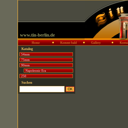
www.tin-berlin.de
Home
Kommt bald
Gallery
Konta
Katalog
54mm
75mm
90mm
Napoleonic Era
250
Suchen