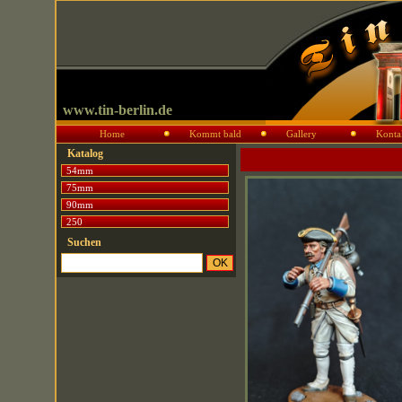
www.tin-berlin.de
Home
Kommt bald
Gallery
Konta
Katalog
54mm
75mm
90mm
250
Suchen