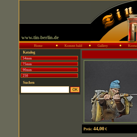
www.tin-berlin.de
Home
Kommt bald
Gallery
Konta
Katalog
54mm
75mm
90mm
250
Suchen
44,00
Preis:
€