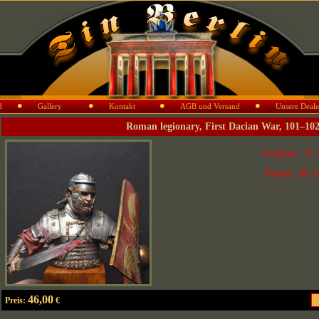
d
Gallery
Kontakt
AGB und Versand
Unsere Deale
Roman legionary, First Dacian War, 101–10
Sculptor: O. 
Painter: M. V
46,00
Preis:
€