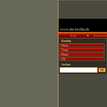
www.tin-berlin.de
Home
Kommt bal
Katalog
54mm
75mm
90mm
250
Suchen