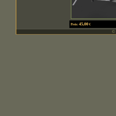
45,00
Preis:
€
© 