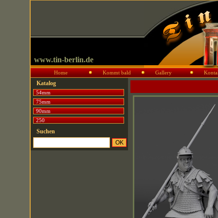
www.tin-berlin.de
Home
Kommt bald
Gallery
Konta
Katalog
54mm
75mm
90mm
250
Suchen