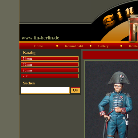
www.tin-berlin.de
Home
Kommt bald
Gallery
Konta
Katalog
54mm
75mm
90mm
250
Suchen