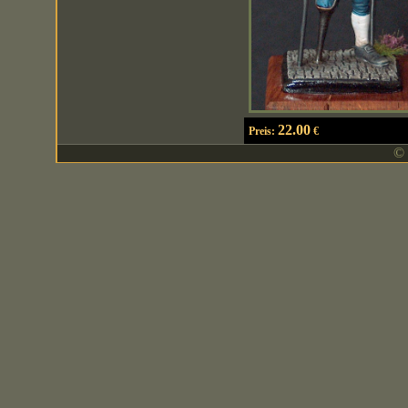
22.00
Preis:
€
© 