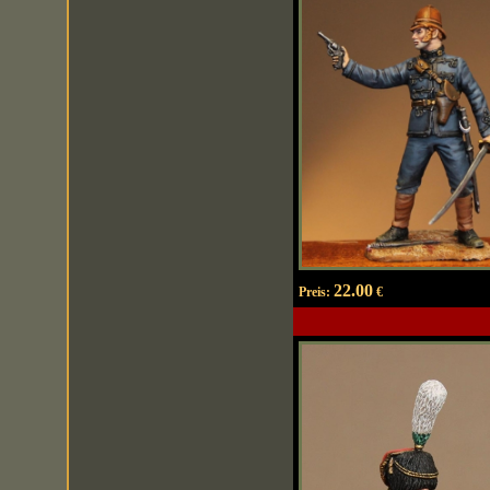
22.00
Preis:
€