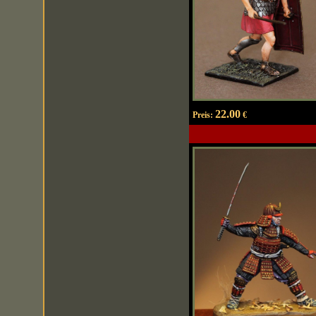
22.00
Preis:
€