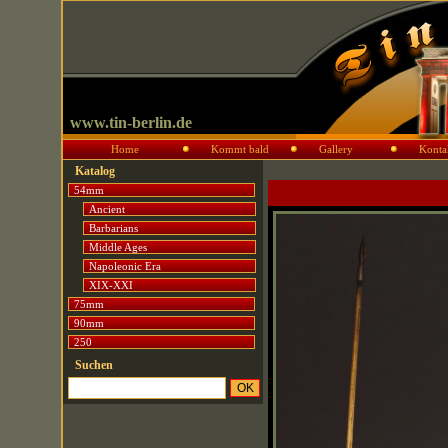
www.tin-berlin.de
Home
Kommt bald
Gallery
Konta
Katalog
54mm
Ancient
Barbarians
Middle Ages
Napoleonic Era
XIX-XXI
75mm
90mm
250
Suchen