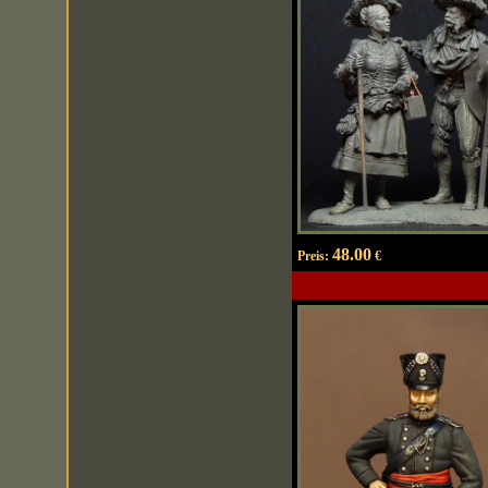
48.00
Preis:
€