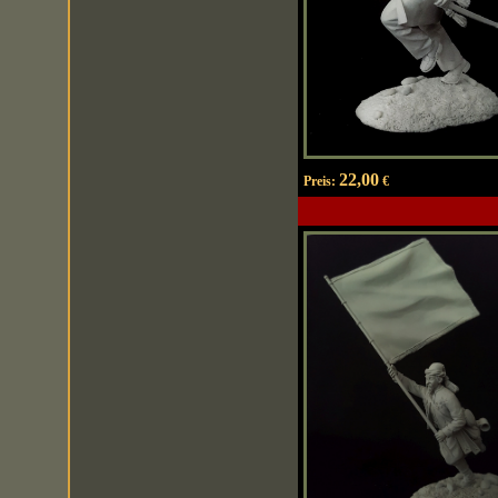
22,00
Preis:
€