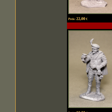
22,00
Preis:
€