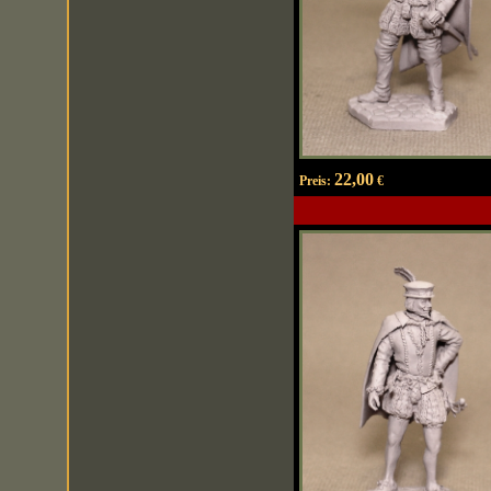
22,00
Preis:
€