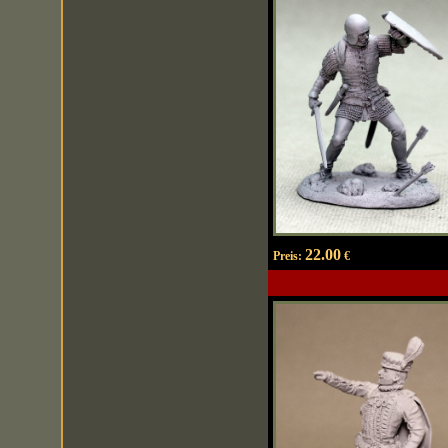
22.00
Preis:
€