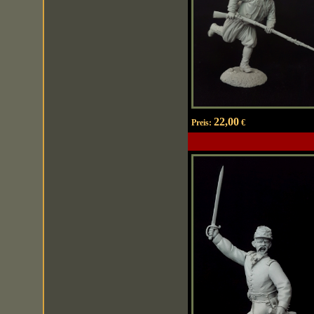
22,00
Preis:
€