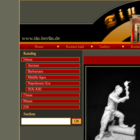
www.tin-berlin.de
Home
Kommt bald
Gallery
Konta
Katalog
54mm
Ancient
Barbarians
Middle Ages
Napoleonic Era
XIX-XXI
75mm
90mm
250
Suchen