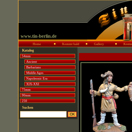
www.tin-berlin.de
Home
Kommt bald
Gallery
Konta
Katalog
54mm
Ancient
Barbarians
Middle Ages
Napoleonic Era
XIX-XXI
75mm
90mm
250
Suchen