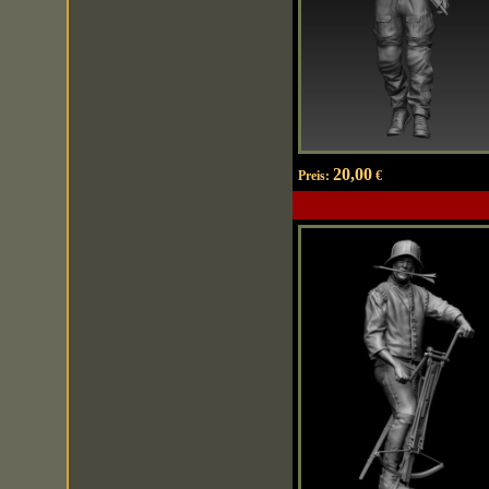
20,00
Preis:
€