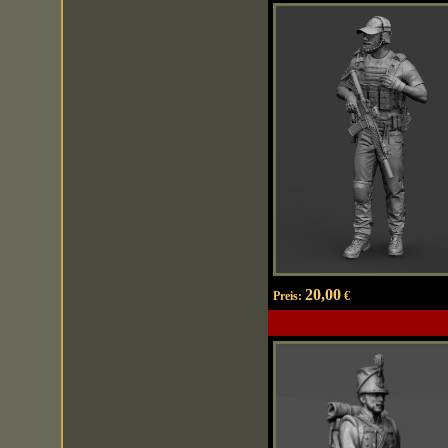
20,00
Preis:
€