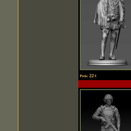
22
Preis:
€