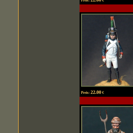
Preis:
€
22.00
Preis:
€