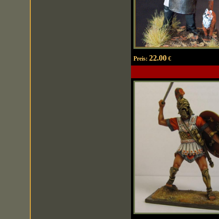
22.00
Preis:
€