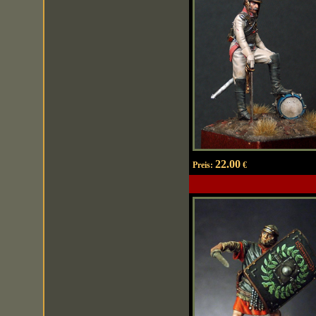
22.00
Preis:
€