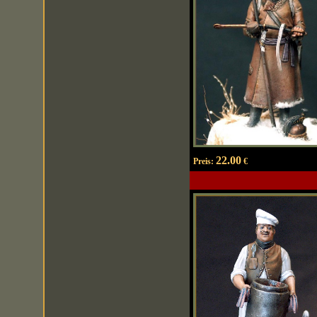
22.00
Preis:
€