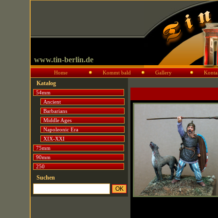
www.tin-berlin.de
Home
Kommt bald
Gallery
Konta
Katalog
54mm
Ancient
Barbarians
Middle Ages
Napoleonic Era
XIX-XXI
75mm
90mm
250
Suchen