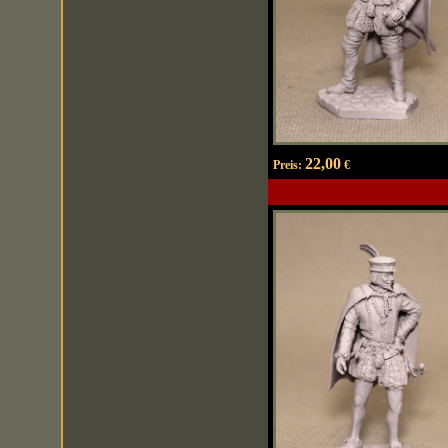
22,00
Preis:
€