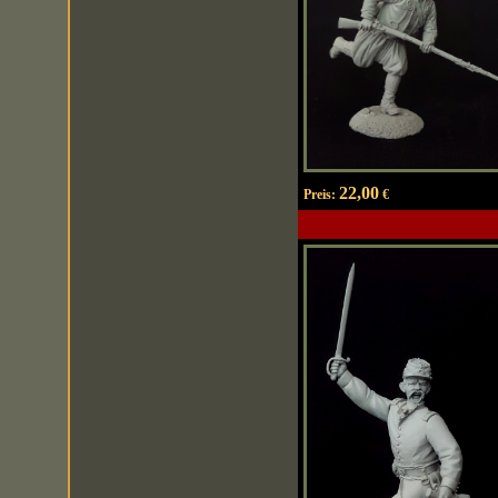
22,00
Preis:
€