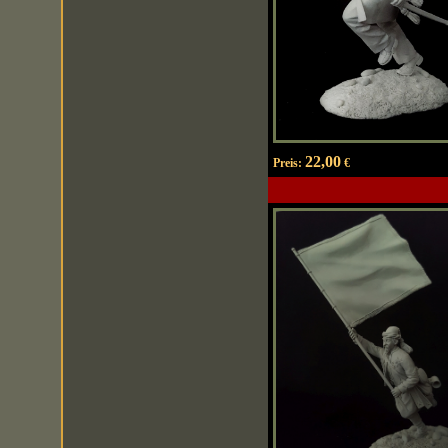
22,00
Preis:
€