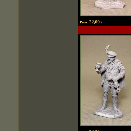
22,00
Preis:
€