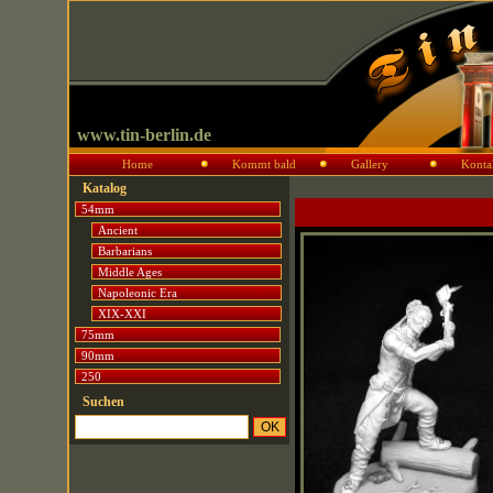
www.tin-berlin.de
Home
Kommt bald
Gallery
Konta
Katalog
54mm
Ancient
Barbarians
Middle Ages
Napoleonic Era
XIX-XXI
75mm
90mm
250
Suchen