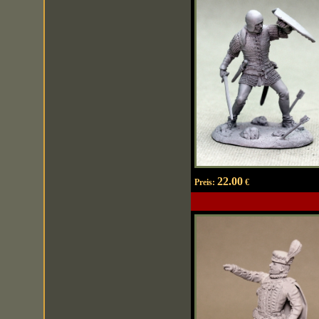
22.00
Preis:
€