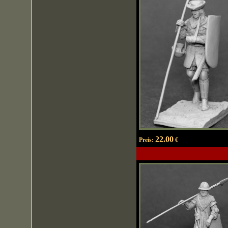
22.00
Preis:
€