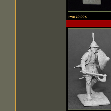
20,00
Preis:
€