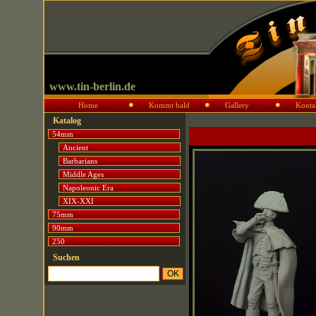
www.tin-berlin.de
Home
Kommt bald
Gallery
Konta
Katalog
54mm
Ancient
Barbarians
Middle Ages
Napoleonic Era
XIX-XXI
75mm
90mm
250
Suchen