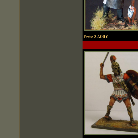
22.00
Preis:
€