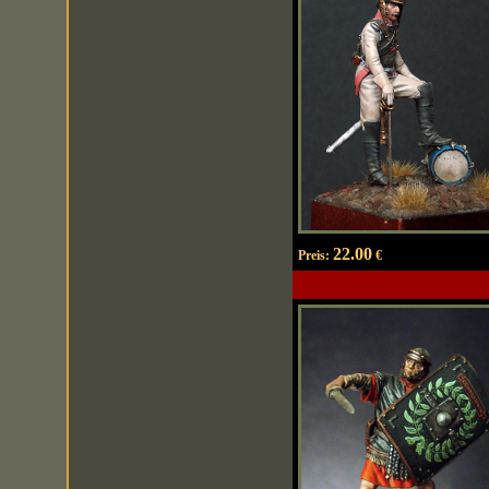
22.00
Preis:
€