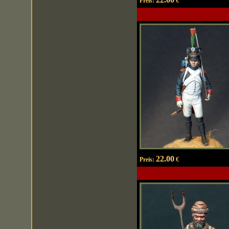
Preis:
€
22.00
Preis:
€