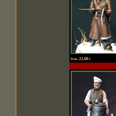
22.00
Preis:
€