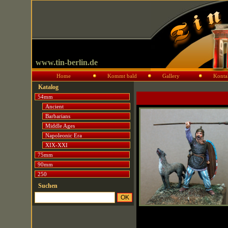
www.tin-berlin.de
Home
Kommt bald
Gallery
Konta
Katalog
54mm
Ancient
Barbarians
Middle Ages
Napoleonic Era
XIX-XXI
75mm
90mm
250
Suchen