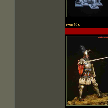
70
Preis:
€