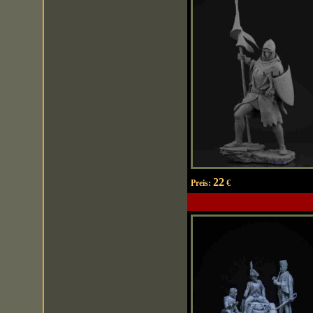
22
Preis:
€