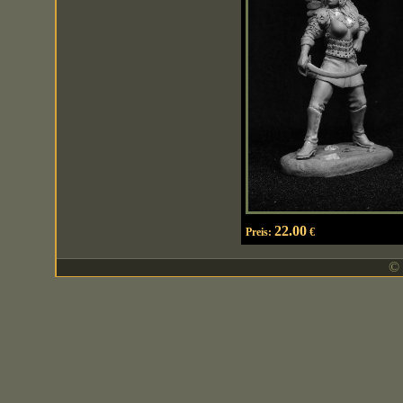
22.00
Preis:
€
© 