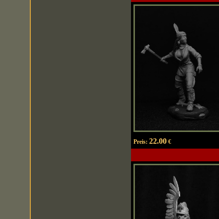
22.00
Preis:
€