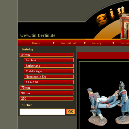
www.tin-berlin.de
Home
Kommt bald
Gallery
Konta
Katalog
54mm
Ancient
Barbarians
Middle Ages
Napoleonic Era
XIX-XXI
75mm
90mm
250
Suchen