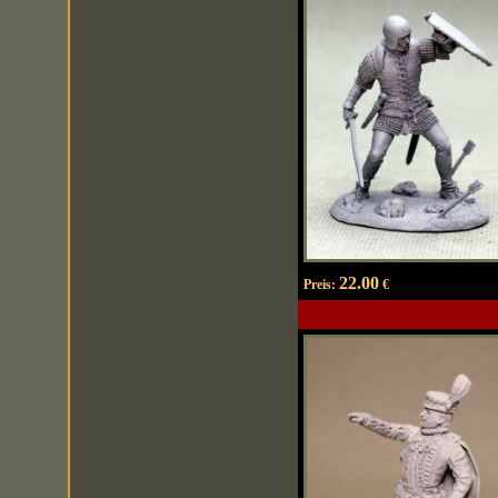
22.00
Preis:
€