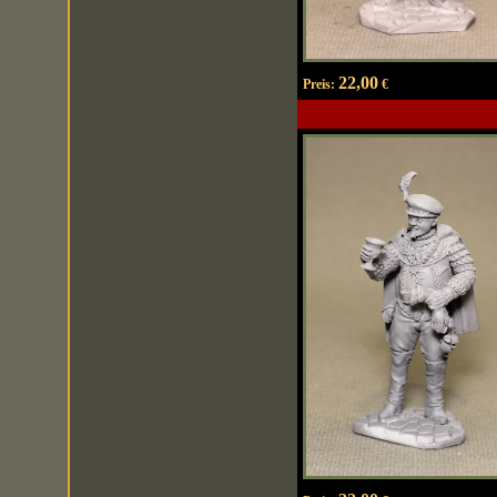
22,00
Preis:
€