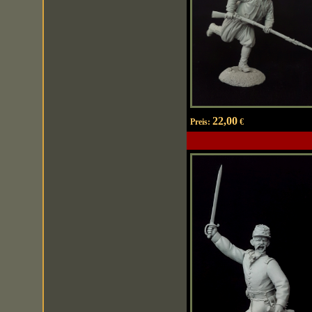
22,00
Preis:
€