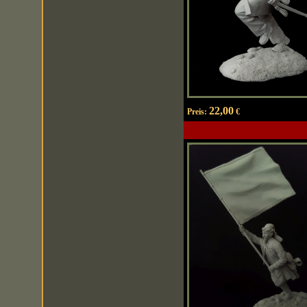
22,00
Preis:
€