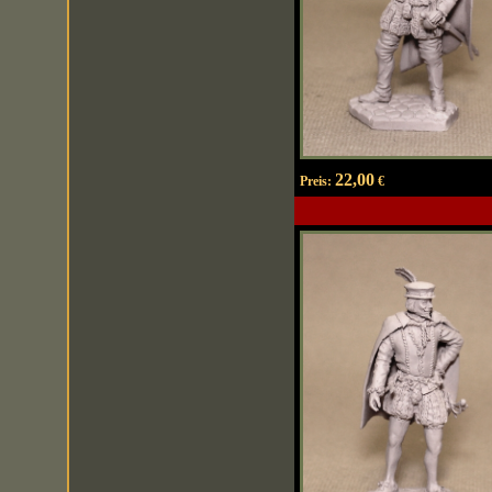
22,00
Preis:
€