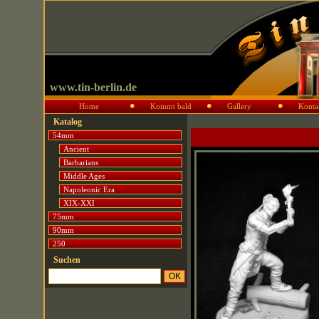
www.tin-berlin.de
Home
Kommt bald
Gallery
Konta
Katalog
54mm
Ancient
Barbarians
Middle Ages
Napoleonic Era
XIX-XXI
75mm
90mm
250
Suchen