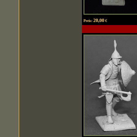
20,00
Preis:
€