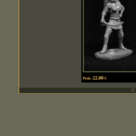
22.00
Preis:
€
© 