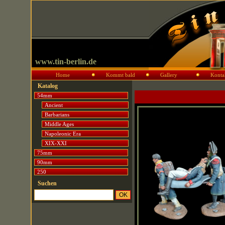
www.tin-berlin.de
Home
Kommt bald
Gallery
Konta
Katalog
54mm
Ancient
Barbarians
Middle Ages
Napoleonic Era
XIX-XXI
75mm
90mm
250
Suchen