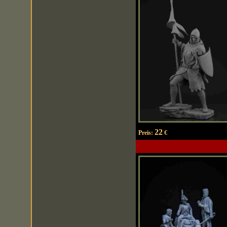
22
Preis:
€