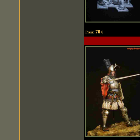
70
Preis:
€