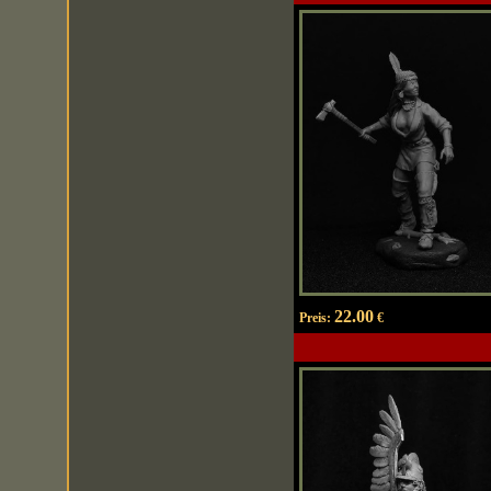
22.00
Preis:
€