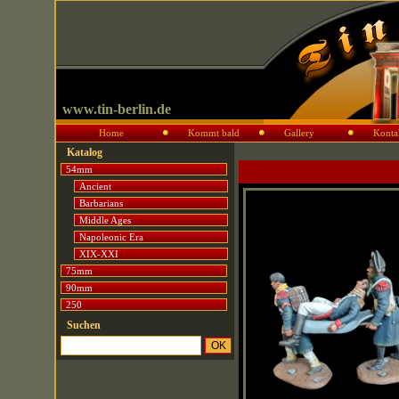
www.tin-berlin.de
Home
Kommt bald
Gallery
Konta
Katalog
54mm
Ancient
Barbarians
Middle Ages
Napoleonic Era
XIX-XXI
75mm
90mm
250
Suchen