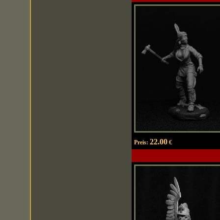
22.00
Preis:
€