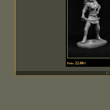
22.00
Preis:
€
© 