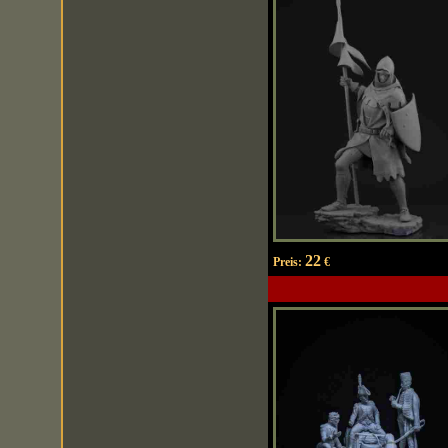
22
Preis:
€