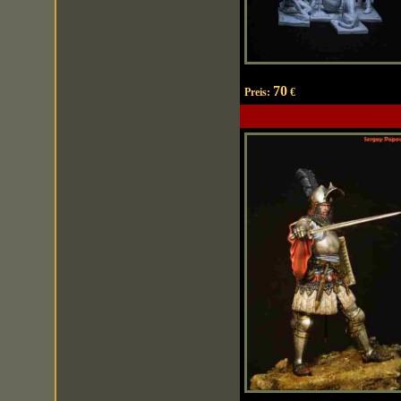
70
Preis:
€