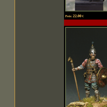
22.00
Preis:
€