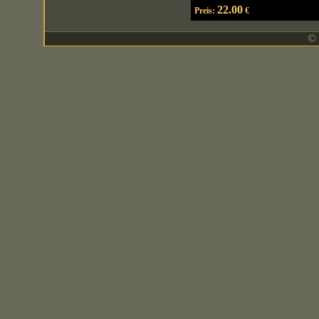
22.00
Preis:
€
© 