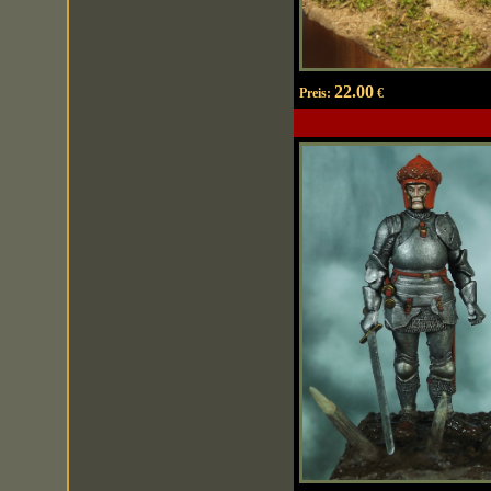
22.00
Preis:
€