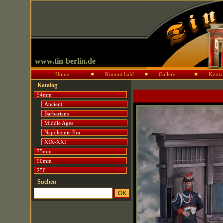
www.tin-berlin.de
Home
Kommt bald
Gallery
Konta
Katalog
54mm
Ancient
Barbarians
Middle Ages
Napoleonic Era
XIX-XXI
75mm
90mm
250
Suchen