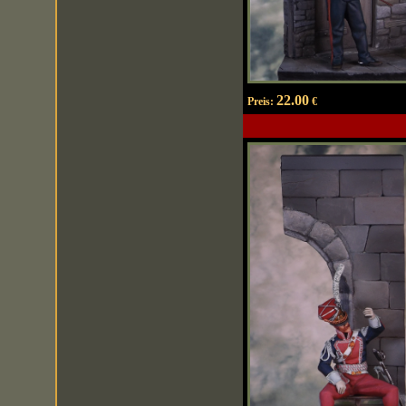
22.00
Preis:
€