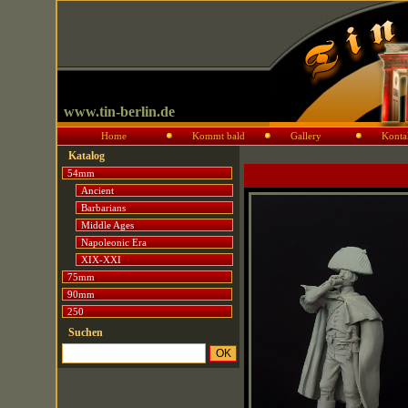
www.tin-berlin.de
Home
Kommt bald
Gallery
Konta
Katalog
54mm
Ancient
Barbarians
Middle Ages
Napoleonic Era
XIX-XXI
75mm
90mm
250
Suchen