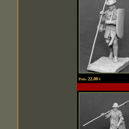
22.00
Preis:
€