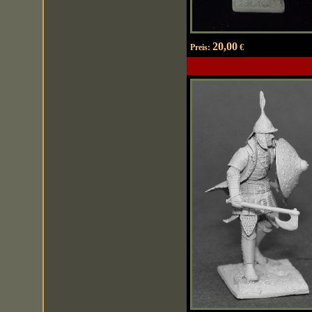
20,00
Preis:
€