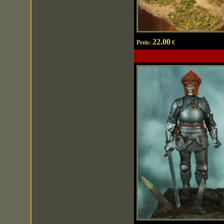
22.00
Preis:
€