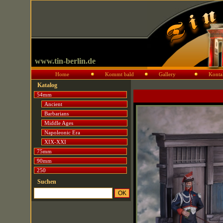
www.tin-berlin.de
Home
Kommt bald
Gallery
Konta
Katalog
54mm
Ancient
Barbarians
Middle Ages
Napoleonic Era
XIX-XXI
75mm
90mm
250
Suchen