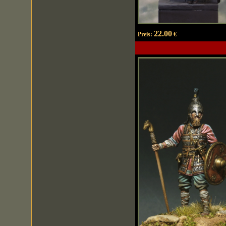
22.00
Preis:
€