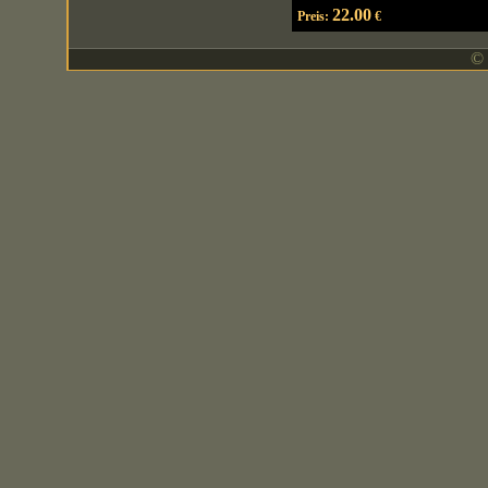
22.00
Preis:
€
© 