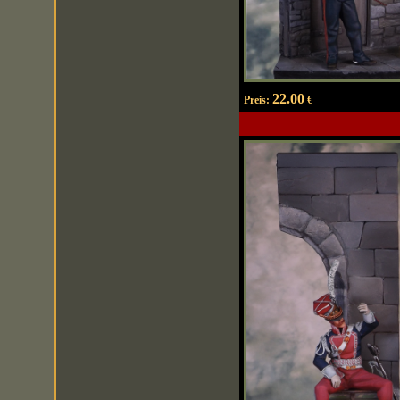
22.00
Preis:
€