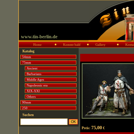
www.tin-berlin.de
Home
Kommt bald
Gallery
Konta
Katalog
54mm
75mm
Ancient
Barbarians
Middle Ages
Napoleonic era
XIX-XXI
Others
90mm
250
Suchen
75,00
Preis:
€