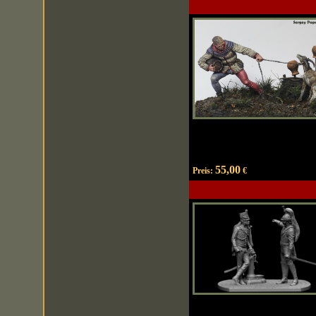
55,00
Preis:
€