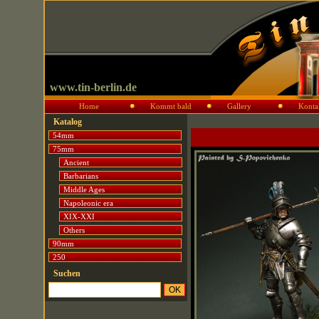
www.tin-berlin.de
Home
Kommt bald
Gallery
Konta
Katalog
54mm
75mm
Ancient
Barbarians
Middle Ages
Napoleonic era
XIX-XXI
Others
90mm
250
Suchen