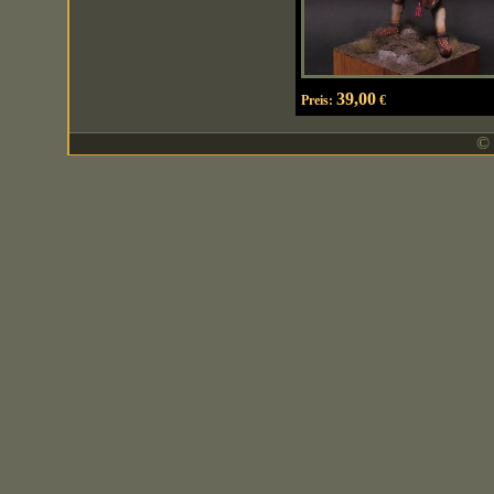
39,00
Preis:
€
© 