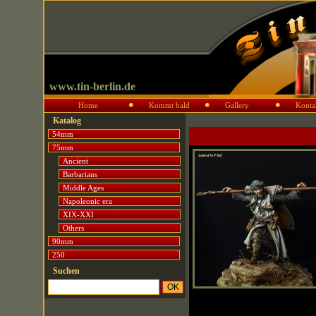
www.tin-berlin.de
Home
Kommt bald
Gallery
Konta
Katalog
54mm
75mm
Ancient
Barbarians
Middle Ages
Napoleonic era
XIX-XXI
Others
90mm
250
Suchen