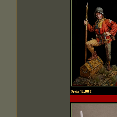
41,00
Preis:
€