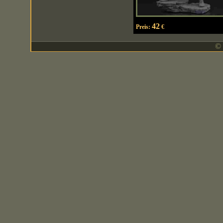
42
Preis:
€
© 