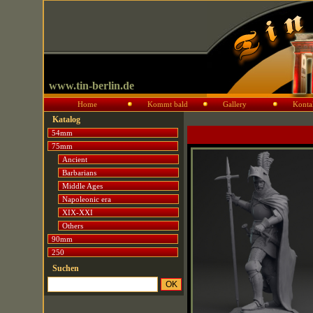
www.tin-berlin.de
Home
Kommt bald
Gallery
Konta
Katalog
54mm
75mm
Ancient
Barbarians
Middle Ages
Napoleonic era
XIX-XXI
Others
90mm
250
Suchen