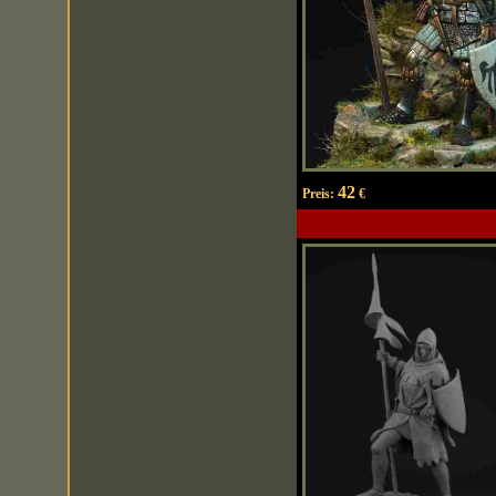
42
Preis:
€