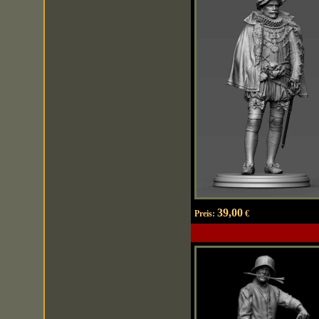
39,00
Preis:
€