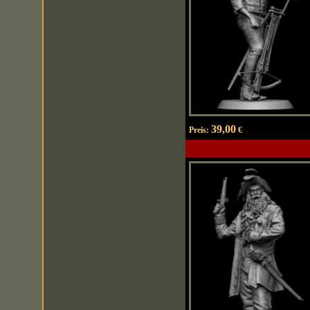
39,00
Preis:
€