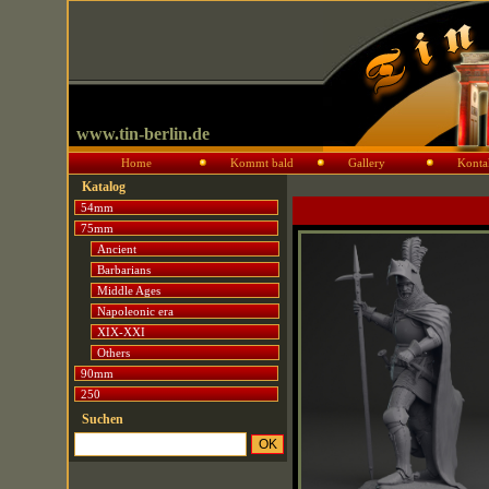
www.tin-berlin.de
Home
Kommt bald
Gallery
Konta
Katalog
54mm
75mm
Ancient
Barbarians
Middle Ages
Napoleonic era
XIX-XXI
Others
90mm
250
Suchen