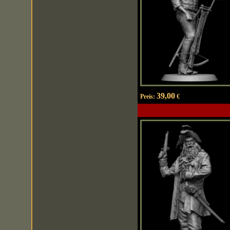
39,00
Preis:
€