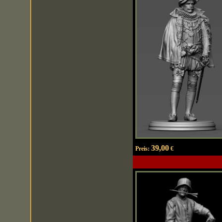
39,00
Preis:
€