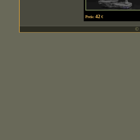
42
Preis:
€
© 