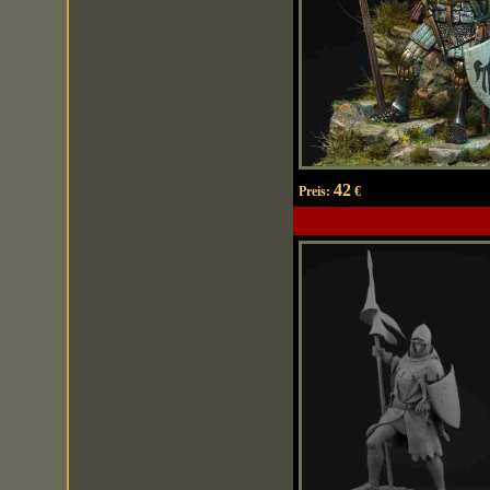
42
Preis:
€