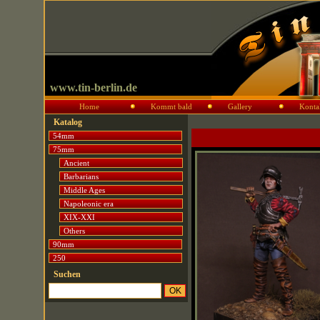
www.tin-berlin.de
Home
Kommt bald
Gallery
Konta
Katalog
54mm
75mm
Ancient
Barbarians
Middle Ages
Napoleonic era
XIX-XXI
Others
90mm
250
Suchen