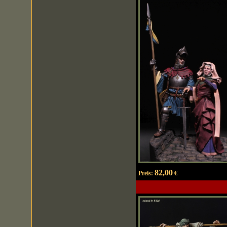
82,00
Preis:
€