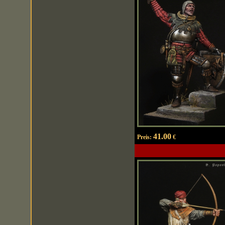
41.00
Preis:
€