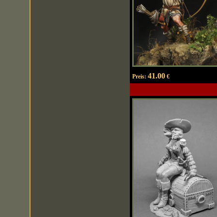
41.00
Preis:
€